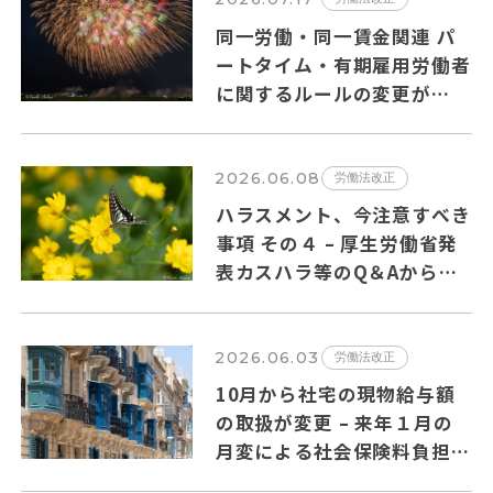
同一労働・同一賃金関連 パ
ートタイム・有期雇用労働者
に関するルールの変更が
2026年10月１日から施行さ
れます。
2026.06.08
労働法改正
ハラスメント、今注意すべき
事項 その４ – 厚生労働省発
表カスハラ等のQ＆Aからの
抜粋
2026.06.03
労働法改正
10月から社宅の現物給与額
の取扱が変更 – 来年１月の
月変による社会保険料負担増
の可能性も?