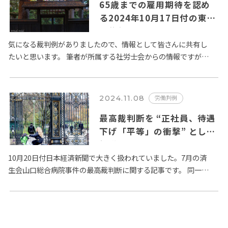
65歳までの雇用期待を認め
る2024年10月17日付の東京
高裁判決
気になる裁判例がありましたので、情報として皆さんに共有し
たいと思います。 筆者が所属する社労士会からの情報ですが、
ニュースソースは労働新聞とあります。 東京都内の印刷会社
で…
2024.11.08
労働判例
最高裁判断を “正社員、待遇
下げ「平等」の衝撃” とした
報道についてのPMPコメン
ト
10月20日付日本経済新聞で大きく扱われていました。7月の済
生会山口総合病院事件の最高裁判断に関する記事です。 同一労
働同一賃金の観点から病院の正規職員と非正規職員間の格差是
正を…