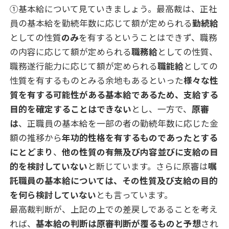
①基本給について見ていきましょう。最高裁は、正社
員の基本給を勤続年数に応じて額が定められる
勤続給
としての性質
のみ
を有するということはできず、職務
の内容に応じて額が定められる
職務給
としての性質、
職務遂行能力に応じて額が定められる
職能給
としての
性質を有するものとみる余地もあるといった
様々な性
質を有する可能性がある基本給であるため、支給する
目的を確定することはできない
とし、一方で、
原審
は
、正職員の基本給を一部の者の勤続年数に応じた金
額の推移から
年功的性格を有するものであったとする
にとどまり
、
他の性質の有無及び内容並びに支給の目
的を検討していない
と断じています。さらに原審は
嘱
託職員の基本給については、その性質及び支給の目的
を何ら検討していない
とも言っています。
最高裁判断が、上記の上での差戻しであることを考え
れば、
基本給の判断は原審判断が覆るものと予想
され