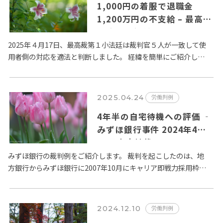
1,000円の着服で退職金
1,200万円の不支給 – 最高裁
は適法と判断
2025年４月17日、最高裁第１小法廷は裁判官５人が一致して使
用者側の対応を適法と判断しました。 経緯を簡単にご紹介しま
しょう。 京都市交通局、勤続29年のバス運転手。…
2025.04.24
労働判例
4年半の自宅待機への評価 ‐
みずほ銀行事件 2024年4月
24日東京地裁
みずほ銀行の裁判例をご紹介します。 裁判を起こしたのは、地
方銀行からみずほ銀行に2007年10月にキャリア即戦力採用枠で
採用された人物「甲」。 甲は、他の従業員に対する言動…
2024.12.10
労働判例