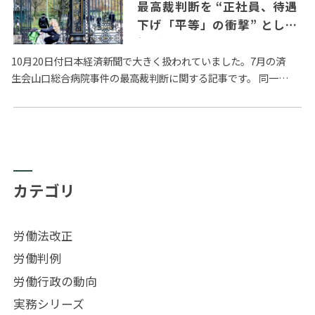
最高裁判断を “正社員、待遇
下げ「平等」の衝撃” とした
報道についてのPMPコメン
ト
10月20日付日本経済新聞で大きく扱われていました。7月の済
生会山口総合病院事件の最高裁判断に関する記事です。 同一労
働同一賃金の観点から病院の正規職員と非正規職員間の格差是
正を…
カテゴリ
労働法改正
労働判例
労働行政の動向
実務シリーズ