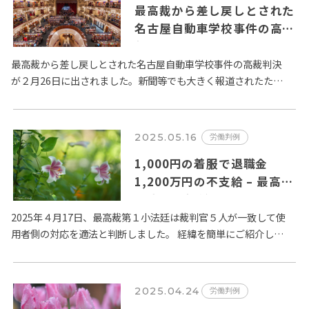
最高裁から差し戻しとされた
名古屋自動車学校事件の高裁
判決
最高裁から差し戻しとされた名古屋自動車学校事件の高裁判決
が２月26日に出されました。新聞等でも大きく報道されたた
め、読者諸氏でもご関心のあるテーマだと思います。 最高裁で
は、「…
2025.05.16
労働判例
1,000円の着服で退職金
1,200万円の不支給 – 最高裁
は適法と判断
2025年４月17日、最高裁第１小法廷は裁判官５人が一致して使
用者側の対応を適法と判断しました。 経緯を簡単にご紹介しま
しょう。 京都市交通局、勤続29年のバス運転手。…
2025.04.24
労働判例