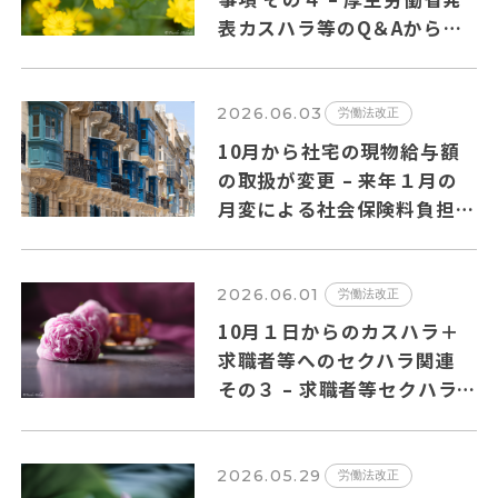
表カスハラ等のQ＆Aからの
抜粋
2026.06.03
労働法改正
10月から社宅の現物給与額
の取扱が変更 – 来年１月の
月変による社会保険料負担増
の可能性も?
2026.06.01
労働法改正
10月１日からのカスハラ＋
求職者等へのセクハラ関連
その３ – 求職者等セクハラ
のQ＆Aの主要ポイントを纏
めました
2026.05.29
労働法改正