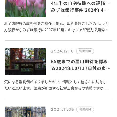
4年半の自宅待機への評価 ‐
みずほ銀行事件 2024年4月
24日東京地裁
みずほ銀行の裁判例をご紹介します。 裁判を起こしたのは、地
方銀行からみずほ銀行に2007年10月にキャリア即戦力採用枠で
採用された人物「甲」。 甲は、他の従業員に対する言動…
2024.12.10
労働判例
65歳までの雇用期待を認め
る2024年10月17日付の東京
高裁判決
気になる裁判例がありましたので、情報として皆さんに共有し
たいと思います。 筆者が所属する社労士会からの情報ですが、
ニュースソースは労働新聞とあります。 東京都内の印刷会社
で…
2024.11.08
労働判例