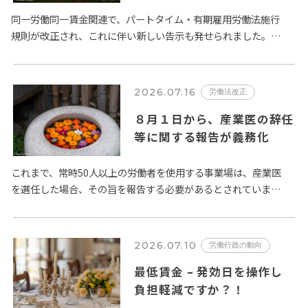
に関するルールの変更が
2026年10月１日から施行さ
同一労働同一賃金関連で、パートタイム・有期雇用労働法施行
規則が改正され、これに伴い新しい告示も発せられました。全
れます。
体像は、厚生労働省が取り纏めた 以下の２ページの資料 になり
ます。 …
2026.07.16
労働法改正
８月１日から、産業医の辞任
等に関する報告が義務化
これまで、常時50人以上の労働者を使用する事業場は、産業医
を選任した場合、その旨を報告する必要があるとされていまし
たが、この規定が改正され、令和８年８月１日以降、選任の場
合に加え、…
2026.07.10
労働行政の動向
最低賃金 – 発効日を操作し
負担軽減ですか？！