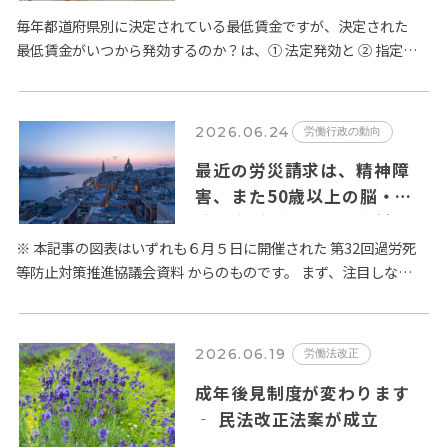
毎年都道府県別に決定されている最低賃金ですが、決定された
最低賃金がいつから発効するのか？は、① 法定発効と ② 指定日
発効の２種類が定められています。賃金法第14条第２項では、
「公…
2026.06.24
労働行政の動向
最近の労災請求は、精神障
害、また50歳以上の脳・心
臓疾患が増加 – 厚生労働省
過労死等防止対策推進協議会
※ 本記事の図表はいずれも６月５日に開催された 第32回過労死
等防止対策推進協議会資料 からのものです。 まず、注目しなけ
の議論から
ればならないのは、精神障害に係る労災請求件数の増加です。
…
2026.06.19
労働法改正
成年後見制度が変わります
‐ 民法改正法案が成立