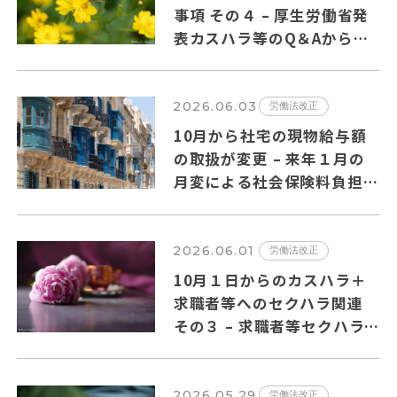
事項 その４ – 厚生労働省発
表カスハラ等のQ＆Aからの
抜粋
2026.06.03
労働法改正
10月から社宅の現物給与額
の取扱が変更 – 来年１月の
月変による社会保険料負担増
の可能性も?
2026.06.01
労働法改正
10月１日からのカスハラ＋
求職者等へのセクハラ関連
その３ – 求職者等セクハラ
のQ＆Aの主要ポイントを纏
めました
2026.05.29
労働法改正