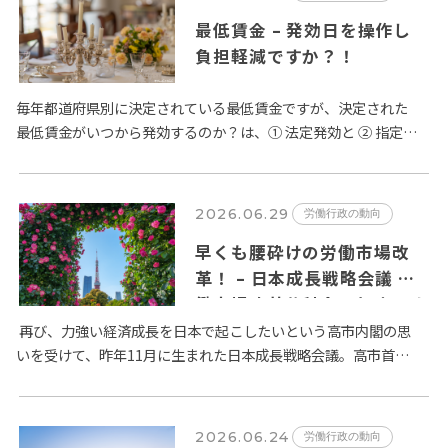
最低賃金 – 発効日を操作し
負担軽減ですか？！
毎年都道府県別に決定されている最低賃金ですが、決定された
最低賃金がいつから発効するのか？は、① 法定発効と ② 指定日
発効の２種類が定められています。賃金法第14条第２項では、
「公…
2026.06.29
労働行政の動向
早くも腰砕けの労働市場改
革！ – 日本成長戦略会議 労
働市場改革分科会とりまとめ
が６月２日に公表
再び、力強い経済成長を日本で起こしたいという高市内閣の思
いを受けて、昨年11月に生まれた日本成長戦略会議。高市首相
は、日本経済の成長のためには旧態依然とした日本の労働市場
の改革が…
2026.06.24
労働行政の動向