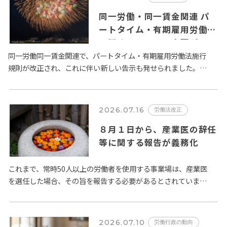
同一労働・同一賃金関連 パ
ートタイム・有期雇用労働者
に関するルールの変更が
2026年10月１日から施行さ
同一労働同一賃金関連で、パートタイム・有期雇用労働法施行
規則が改正され、これに伴い新しい告示も発せられました。全
れます。
体像は、厚生労働省が取り纏めた 以下の２ページの資料 になり
ます。 …
2026.07.16
労働法改正
８月１日から、産業医の辞任
等に関する報告が義務化
これまで、常時50人以上の労働者を使用する事業場は、産業医
を選任した場合、その旨を報告する必要があるとされていまし
たが、この規定が改正され、令和８年８月１日以降、選任の場
合に加え、…
2026.07.10
労働行政の動向