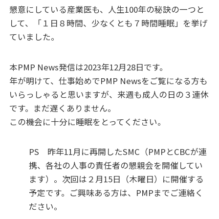
懇意にしている産業医も、人生
100
年の秘訣の一つと
して、「１
日８
時間、少なくとも７
時間睡眠」を挙げ
ていました。
本PMP News
発信は2023年
12
月
28
日です。
年が明けて、仕事始めで
PMP News
をご覧になる方も
いらっしゃると思いますが、
来週も成人の日の３
連休
です。まだ遅くありません。
この機会に十分に睡眠をとってください。
PS
昨年11月に再開した
SMC
（
PMP
と
CBC
が連
携、各社の人事の責任者の懇親会を開催してい
ます）。次回は２
月
15
日（木曜日）に開催する
予定です。ご興味ある方は、
PMP
までご連絡く
ださい。