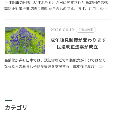
過労死等防止対策推進協議会
※ 本記事の図表はいずれも６月５日に開催された 第32回過労死
等防止対策推進協議会資料 からのものです。 まず、注目しなけ
の議論から
ればならないのは、精神障害に係る労災請求件数の増加です。
…
2026.06.19
労働法改正
成年後見制度が変わります
‐ 民法改正法案が成立
高齢化が進む日本では、認知症などで判断能力が十分ではなく
なった人の暮らしや財産管理を支援する「成年後見制度」は
益々その重要性が高まるものと思われますが、現在の成年後見
制度についてい…
カテゴリ