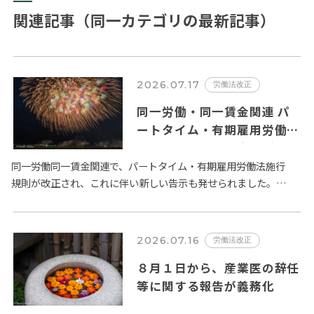
関連記事（同一カテゴリの最新記事）
2026.07.17
労働法改正
同一労働・同一賃金関連 パ
ートタイム・有期雇用労働者
に関するルールの変更が
2026年10月１日から施行さ
同一労働同一賃金関連で、パートタイム・有期雇用労働法施行
規則が改正され、これに伴い新しい告示も発せられました。全
れます。
体像は、厚生労働省が取り纏めた 以下の２ページの資料 になり
ます。 …
2026.07.16
労働法改正
８月１日から、産業医の辞任
等に関する報告が義務化