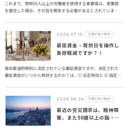
これまで、常時50人以上の労働者を使用する事業場は、産業医
を選任した場合、その旨を報告する必要があるとされていまし
たが、この規定が改正され、令和８年８月１日以降、選任の場
合に加え、…
2026.07.10
労働行政の動向
最低賃金 – 発効日を操作し
負担軽減ですか？！
毎年都道府県別に決定されている最低賃金ですが、決定された
最低賃金がいつから発効するのか？は、① 法定発効と ② 指定日
発効の２種類が定められています。賃金法第14条第２項では、
「公…
2026.06.24
労働行政の動向
最近の労災請求は、精神障
害、また50歳以上の脳・心
臓疾患が増加 – 厚生労働省