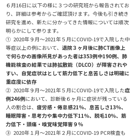
６月16日に以下の様に３つの研究班から報告されてお
り、詳細は参考からご確認頂けます。今後も引き続き
研究を進め、新たに分かってきた情報については順次
明らかにして参ります。
① 2020年９月～2021年５月にCOVID-19で入院した中
等症以上の例において、
退院３ヶ月後に肺CT画像上
で何らかの画像所見があった者は353例中190例、肺
機能検査の結果では肺拡散能（DLCO）が障害されや
すい、自覚症状はとして筋力低下と息苦しさは明確に
重症度に依存
② 2020年９月～2021年５月にCOVID-19で入院した
症
例246例
において、診断後６ヶ月に症状が残っている
人の割合は、
疲労感・倦怠感21％、息苦しさ13％、
睡眠障害・思考力や集中力低下11％、脱毛10％、筋
力低下・頭痛・嗅覚味覚障害９％
③
2020
年１月～
2021
年２月に
COVID-19 PCR
検査も