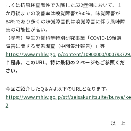
しくは抗原検査陽性で入院した
522
症例において、１
か月後までの改善率は嗅覚障害が
60
％、味覚障害が
84
％であり多くの味覚障害例は嗅覚障害に伴う風味障
害の可能性が高い
。
（参考）厚生労働科学特別研究事業「COVID-19後遺
障害に関する実態調査（中間集計報告）」等
https://www.mhlw.go.jp/content/10900000/000793729
↑
是非、このURL、特に最初の２ページもご参照くだ
さい。
今回ご紹介したQ＆Aは以下のURLとなります。
https://www.mhlw.go.jp/stf/seisakunitsuite/bunya/
2
以 上