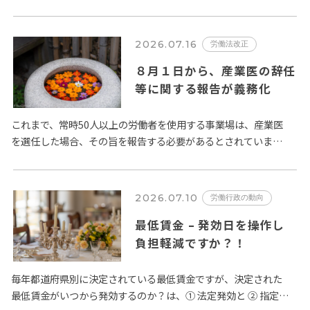
体像は、厚生労働省が取り纏めた 以下の２ページの資料 になり
ます。 …
2026.07.16
労働法改正
８月１日から、産業医の辞任
等に関する報告が義務化
これまで、常時50人以上の労働者を使用する事業場は、産業医
を選任した場合、その旨を報告する必要があるとされていまし
たが、この規定が改正され、令和８年８月１日以降、選任の場
合に加え、…
2026.07.10
労働行政の動向
最低賃金 – 発効日を操作し
負担軽減ですか？！
毎年都道府県別に決定されている最低賃金ですが、決定された
最低賃金がいつから発効するのか？は、① 法定発効と ② 指定日