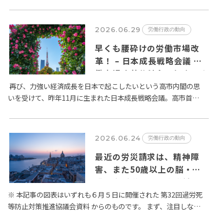
発効の２種類が定められています。賃金法第14条第２項では、
「公…
2026.06.29
労働行政の動向
早くも腰砕けの労働市場改
革！ – 日本成長戦略会議 労
働市場改革分科会とりまとめ
が６月２日に公表
再び、力強い経済成長を日本で起こしたいという高市内閣の思
いを受けて、昨年11月に生まれた日本成長戦略会議。高市首相
は、日本経済の成長のためには旧態依然とした日本の労働市場
の改革が…
2026.06.24
労働行政の動向
最近の労災請求は、精神障
害、また50歳以上の脳・心
臓疾患が増加 – 厚生労働省
過労死等防止対策推進協議会
※ 本記事の図表はいずれも６月５日に開催された 第32回過労死
等防止対策推進協議会資料 からのものです。 まず、注目しなけ
の議論から
ればならないのは、精神障害に係る労災請求件数の増加です。