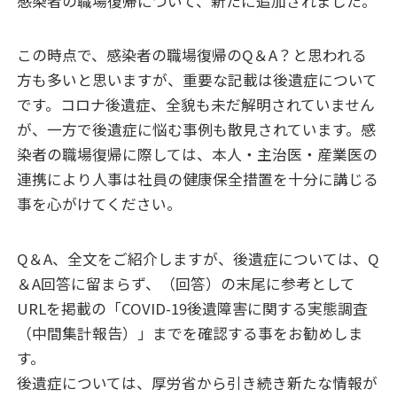
感染者の職場復帰について、新たに
追加されました。
この時点で、感染者の職場復帰のQ＆A
？と思われる
方も多いと思いますが、
重要な記載は後遺症について
です。コロナ後遺症、全貌も未だ解明されていません
が、一方で後遺症に悩む事例も散見されています。感
染者の職場復帰に際しては、本人・主治医・産業医の
連携により人事は社員の健康保全措置を十分に講じる
事を心がけてください。
Q＆A、
全文をご紹介しますが、後遺症については、Q
＆A回答に留まらず、（回答）の末尾に参考として
URLを掲載
の「
COVID-19
後遺障害に関する実態調査
（中間集計報告）」までを確認する事をお勧めしま
す。
後遺症については、厚労省から引き続き新たな情報が