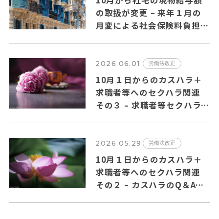
10月から社宅の現物給与額
の取扱が変更 – 来年１月の
月変による社会保険料負担増
の可能性も?
2026.06.01
労働法改正
10月１日からのカスハラ＋
求職者等へのセクハラ関連
その３ – 求職者等セクハラ
のQ＆Aの主要ポイントを纏
めました
2026.05.29
労働法改正
10月１日からのカスハラ＋
求職者等へのセクハラ関連
その２ – カスハラのQ＆Aの
主要ポイントを纏めました。