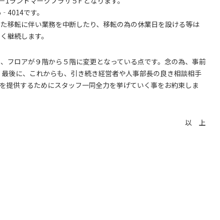
－2－1ランドマークプラザ５F となります。
5‐4014です。
、また移転に伴い業務を中断したり、移転の為の休業日を設ける等は
なく継続します。
に、フロアが９階から５階に変更となっている点です。念の為、事前
。
最後に、これからも、引き続き経営者や人事部長の良き相談相手
を提供するためにスタッフ一同全力を挙げていく事をお約束しま
以 上