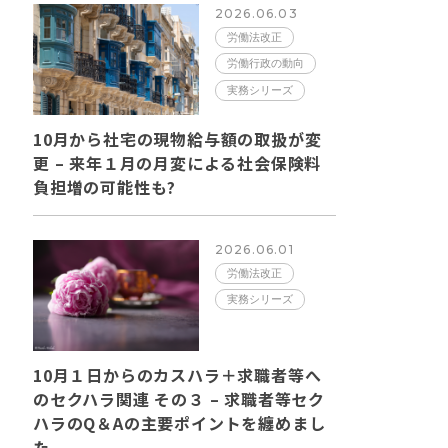
2026.06.03
労働法改正
労働行政の動向
実務シリーズ
10月から社宅の現物給与額の取扱が変
更 – 来年１月の月変による社会保険料
負担増の可能性も?
2026.06.01
労働法改正
実務シリーズ
10月１日からのカスハラ＋求職者等へ
のセクハラ関連 その３ – 求職者等セク
ハラのQ＆Aの主要ポイントを纏めまし
た