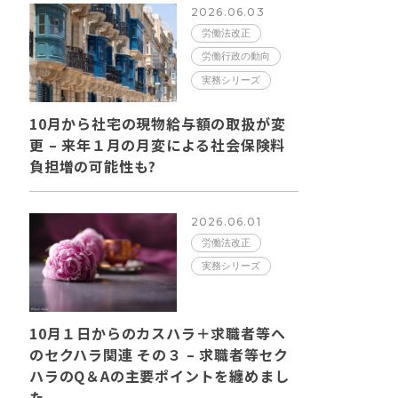
2026.06.03
労働法改正
労働行政の動向
実務シリーズ
10月から社宅の現物給与額の取扱が変
更 – 来年１月の月変による社会保険料
負担増の可能性も?
2026.06.01
労働法改正
実務シリーズ
10月１日からのカスハラ＋求職者等へ
のセクハラ関連 その３ – 求職者等セク
ハラのQ＆Aの主要ポイントを纏めまし
た