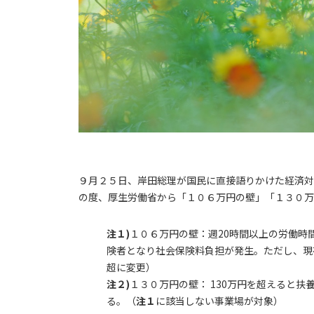
９月２５日、岸田総理が国民に直接語りかけた経済対
の度、厚生労働省から「１０６万円の壁」「１３０万
注１)
１０６万円の壁：週20時間以上の労働時間
険者となり社会保険料負担が発生。ただし、現在
超に変更）
注２)
１３０万円の壁： 130万円を超えると
る。（
注１
に該当しない事業場が対象）