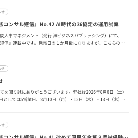
らせ
コンサル短信』No.42 AI時代の36協定の運用試案
間人事マネジメント（発行 ㈱ビジネスパブリッシング）にて、
短信』連載中です。発売日の１か月後になりますが、こちらの記
らせ
せ
てを賜り誠にありがとうございます。弊社は2026年8月8日（土）
業日としては5営業日、8月10日（月）・12日（水）・13日（木）・
らせ
更新：『ハマの労務コンサル短信』No.41 改めて国民年金第３号被保険者制度を考える