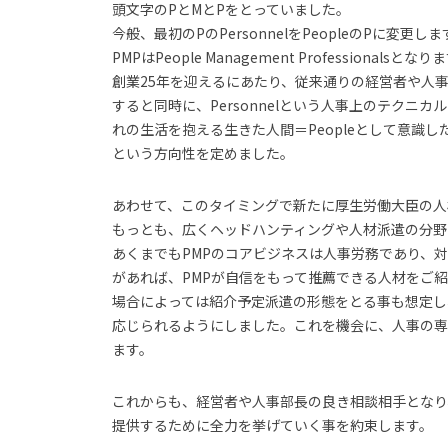
頭文字のPとMとPをとっていました。
今般、最初のPのPersonnelをPeopleのPに変更しま
PMPはPeople Management Professionalsとなり
創業25年を迎えるにあたり、従来通りの経営者や人
すると同時に、Personnelという人事上のテクニ
れの生活を抱える生きた人間＝Peopleとして意識
という方向性を定めました。
あわせて、このタイミングで新たに厚生労働大臣の人
もっとも、広くヘッドハンティングや人材派遣の分野
あくまでもPMPのコアビジネスは人事労務であり、
があれば、PMPが自信をもって推薦できる人材をご
場合によっては紹介予定派遣の形態をとる事も想定し
応じられるようにしました。これを機会に、人事の専
ます。
これからも、経営者や人事部長の良き相談相手となり
提供するために全力を挙げていく事を約束します。