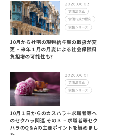
2026.06.03
労働法改正
労働行政の動向
実務シリーズ
10月から社宅の現物給与額の取扱が変
更 – 来年１月の月変による社会保険料
負担増の可能性も?
2026.06.01
労働法改正
実務シリーズ
10月１日からのカスハラ＋求職者等へ
のセクハラ関連 その３ – 求職者等セク
ハラのQ＆Aの主要ポイントを纏めまし
た