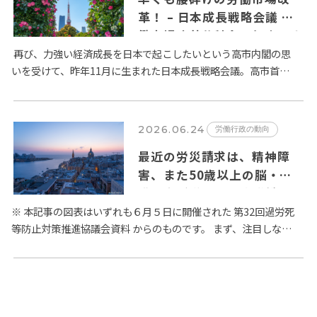
革！ – 日本成長戦略会議 労
働市場改革分科会とりまとめ
が６月２日に公表
再び、力強い経済成長を日本で起こしたいという高市内閣の思
いを受けて、昨年11月に生まれた日本成長戦略会議。高市首相
は、日本経済の成長のためには旧態依然とした日本の労働市場
の改革が…
2026.06.24
労働行政の動向
最近の労災請求は、精神障
害、また50歳以上の脳・心
臓疾患が増加 – 厚生労働省
過労死等防止対策推進協議会
※ 本記事の図表はいずれも６月５日に開催された 第32回過労死
等防止対策推進協議会資料 からのものです。 まず、注目しなけ
の議論から
ればならないのは、精神障害に係る労災請求件数の増加です。
…