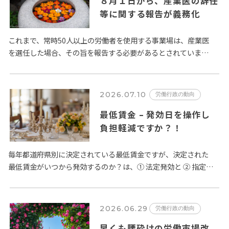
８月１日から、産業医の辞任
等に関する報告が義務化
これまで、常時50人以上の労働者を使用する事業場は、産業医
を選任した場合、その旨を報告する必要があるとされていまし
たが、この規定が改正され、令和８年８月１日以降、選任の場
合に加え、…
2026.07.10
労働行政の動向
最低賃金 – 発効日を操作し
負担軽減ですか？！
毎年都道府県別に決定されている最低賃金ですが、決定された
最低賃金がいつから発効するのか？は、① 法定発効と ② 指定日
発効の２種類が定められています。賃金法第14条第２項では、
「公…
2026.06.29
労働行政の動向
早くも腰砕けの労働市場改