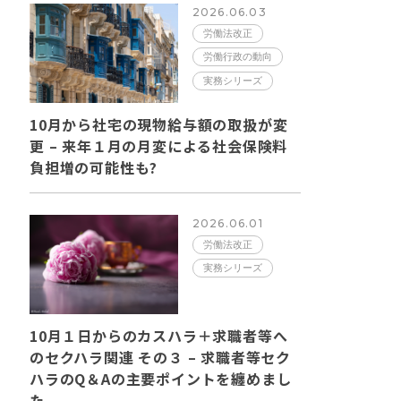
2026.06.03
労働法改正
労働行政の動向
実務シリーズ
10月から社宅の現物給与額の取扱が変
更 – 来年１月の月変による社会保険料
負担増の可能性も?
2026.06.01
労働法改正
実務シリーズ
10月１日からのカスハラ＋求職者等へ
のセクハラ関連 その３ – 求職者等セク
ハラのQ＆Aの主要ポイントを纏めまし
た