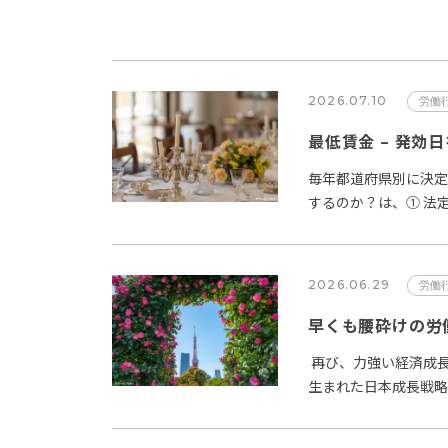
2026.07.10
労働
最低賃金 – 発効
毎年都道府県別に決
するのか？は、① 法
第２項では、「公…
2026.06.29
労働
再び、力強い経済成長
生まれた日本成長戦
本の労働市場の改革