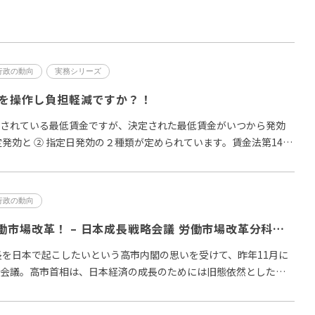
行政の動向
実務シリーズ
日を操作し負担軽減ですか？！
定されている最低賃金ですが、決定された最低賃金がいつから発効
定発効と ② 指定日発効の２種類が定められています。賃金法第14条
行政の動向
早くも腰砕けの労働市場改革！ – 日本成長戦略会議 労働市場改革分科会とりまとめが６月２日に公表
を日本で起こしたいという高市内閣の思いを受けて、昨年11月に
略会議。高市首相は、日本経済の成長のためには旧態依然とした日
が…