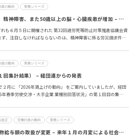
行政の動向
実務シリーズ
最近の労災請求は、精神障害、また50歳以上の脳・心臓疾患が増加 – 厚生労働省 過労死等防止対策推進協議会の議論から
ずれも６月５日に開催された 第32回過労死等防止対策推進協議会資
 まず、注目しなければならないのは、精神障害に係る労災請求件数
行政の動向
実務シリーズ
１回集計結果） – 経団連からの発表
Newsで２月に 「2026年賃上げの動向」 をご案内していましたが、経団
026年春季労使交渉・大手企業 業種別回答状況」の第１回目の集…
法改正
労働行政の動向
実務シリーズ
10月から社宅の現物給与額の取扱が変更 – 来年１月の月変による社会保険料負担増の可能性も?