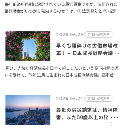
毎年都道府県別に決定されている最低賃金ですが、決定された
最低賃金がいつから発効するのか？は、① 法定発効と ② 指定日
発効の２種類が定められています。賃金法第14条第２項では、
「公…
2026.06.29
労働行政の動向
早くも腰砕けの労働市場改
革！ – 日本成長戦略会議 労
働市場改革分科会とりまとめ
が６月２日に公表
再び、力強い経済成長を日本で起こしたいという高市内閣の思
いを受けて、昨年11月に生まれた日本成長戦略会議。高市首相
は、日本経済の成長のためには旧態依然とした日本の労働市場
の改革が…
2026.06.24
労働行政の動向
最近の労災請求は、精神障
害、また50歳以上の脳・心
臓疾患が増加 – 厚生労働省