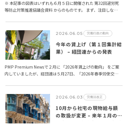
過労死等防止対策推進協議会
※ 本記事の図表はいずれも６月５日に開催された 第32回過労死
等防止対策推進協議会資料 からのものです。 まず、注目しなけ
の議論から
ればならないのは、精神障害に係る労災請求件数の増加です。
…
2026.06.05
労働行政の動向
今年の賃上げ（第１回集計結
果） – 経団連からの発表
PMP Premium Newsで２月に 「2026年賃上げの動向」 をご案
内していましたが、経団連は５月27日、「2026年春季労使交
渉・大手企業 業種別回答状況」の第１回目の集…
2026.06.03
労働法改正
10月から社宅の現物給与額
の取扱が変更 – 来年１月の
月変による社会保険料負担増