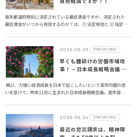
負担軽減ですか？！
毎年都道府県別に決定されている最低賃金ですが、決定された
最低賃金がいつから発効するのか？は、① 法定発効と ② 指定日
発効の２種類が定められています。賃金法第14条第２項では、
「公…
2026.06.29
労働行政の動向
早くも腰砕けの労働市場改
革！ – 日本成長戦略会議 労
働市場改革分科会とりまとめ
が６月２日に公表
再び、力強い経済成長を日本で起こしたいという高市内閣の思
いを受けて、昨年11月に生まれた日本成長戦略会議。高市首相
は、日本経済の成長のためには旧態依然とした日本の労働市場
の改革が…
2026.06.24
労働行政の動向
最近の労災請求は、精神障