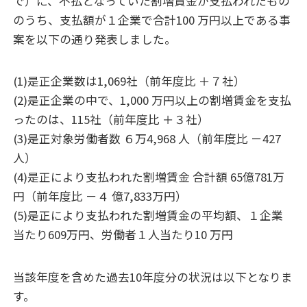
で）に、不払となっていた割増賃金が支払われたもの
のうち、支払額が１企業で合計100 万円以上である事
案を
以下の通り発表しました。
(1)是正企業数は1,069社（前年度比 ＋７社）
(2)
是正企業の中で、
1,000 万円以上の割増賃金を支払
ったのは、115社（前年度比 ＋３社）
(
3
)
是正
対象労働者数 ６万4,968 人（前年度比 －427
人）
(
4
)是正により支払われた割増賃金
合計額 65億781万
円（
前年度比 －
４ 億7,833万円）
(
5
)
是正により
支払われた割増賃金の平均額、１
企業
当たり
609
万円、労働者１
人当たり
10
万円
当該年度を含めた過去10年度分の状況は以下となりま
す。