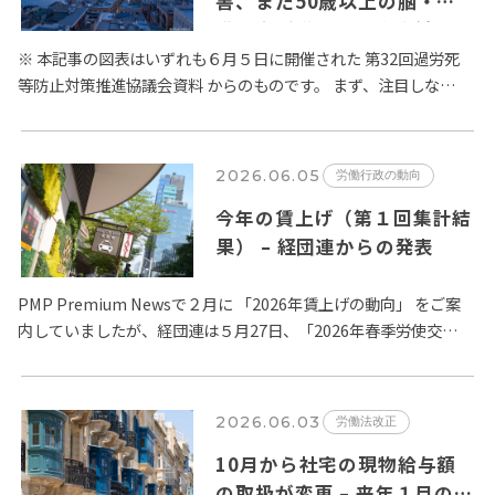
害、また50歳以上の脳・心
臓疾患が増加 – 厚生労働省
過労死等防止対策推進協議会
※ 本記事の図表はいずれも６月５日に開催された 第32回過労死
等防止対策推進協議会資料 からのものです。 まず、注目しなけ
の議論から
ればならないのは、精神障害に係る労災請求件数の増加です。
…
2026.06.05
労働行政の動向
今年の賃上げ（第１回集計結
果） – 経団連からの発表
PMP Premium Newsで２月に 「2026年賃上げの動向」 をご案
内していましたが、経団連は５月27日、「2026年春季労使交
渉・大手企業 業種別回答状況」の第１回目の集…
2026.06.03
労働法改正
10月から社宅の現物給与額
の取扱が変更 – 来年１月の