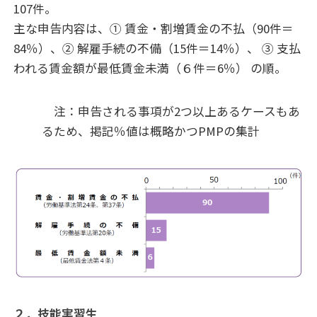
107件。
主な申告内容は、① 賃金・割増賃金の不払（90件＝
84％）、② 解雇手続の不備（15件＝14％）、 ③ 支払
われる賃金額が最低賃金未満（６件＝6％） の順。
注：申告される事項が2つ以上あるケースもあ
るため、掲記％値は概略かつPMPの集計
２．技能実習生