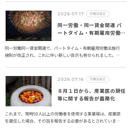
2026.07.17
労働法改正
同一労働・同一賃金関連 パ
ートタイム・有期雇用労働者
に関するルールの変更が
2026年10月１日から施行さ
同一労働同一賃金関連で、パートタイム・有期雇用労働法施行
規則が改正され、これに伴い新しい告示も発せられました。全
れます。
体像は、厚生労働省が取り纏めた 以下の２ページの資料 になり
ます。 …
2026.07.16
労働法改正
８月１日から、産業医の辞任
等に関する報告が義務化
これまで、常時50人以上の労働者を使用する事業場は、産業医
を選任した場合、その旨を報告する必要があるとされていまし
たが、この規定が改正され、令和８年８月１日以降、選任の場