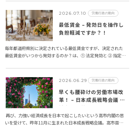
合に加え、…
2026.07.10
労働行政の動向
最低賃金 – 発効日を操作し
負担軽減ですか？！
毎年都道府県別に決定されている最低賃金ですが、決定された
最低賃金がいつから発効するのか？は、① 法定発効と ② 指定日
発効の２種類が定められています。賃金法第14条第２項では、
「公…
2026.06.29
労働行政の動向
早くも腰砕けの労働市場改
革！ – 日本成長戦略会議 労
働市場改革分科会とりまとめ
が６月２日に公表
再び、力強い経済成長を日本で起こしたいという高市内閣の思
いを受けて、昨年11月に生まれた日本成長戦略会議。高市首相
は、日本経済の成長のためには旧態依然とした日本の労働市場