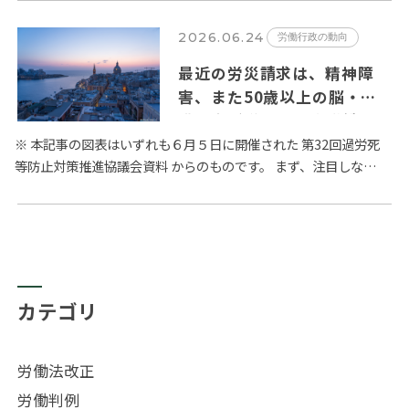
の改革が…
2026.06.24
労働行政の動向
最近の労災請求は、精神障
害、また50歳以上の脳・心
臓疾患が増加 – 厚生労働省
過労死等防止対策推進協議会
※ 本記事の図表はいずれも６月５日に開催された 第32回過労死
等防止対策推進協議会資料 からのものです。 まず、注目しなけ
の議論から
ればならないのは、精神障害に係る労災請求件数の増加です。
…
カテゴリ
労働法改正
労働判例