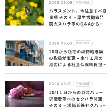
2026.06.08
労働法改正
ハラスメント、今注意すべき
事項 その４ – 厚生労働省発
表カスハラ等のQ＆Aからの
抜粋
2026.06.03
労働法改正
10月から社宅の現物給与額
の取扱が変更 – 来年１月の
月変による社会保険料負担増
の可能性も?
2026.06.01
労働法改正
10月１日からのカスハラ＋
求職者等へのセクハラ関連
その３ – 求職者等セクハラ
のQ＆Aの主要ポイントを纏