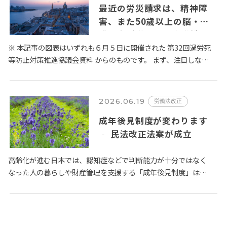
最近の労災請求は、精神障
害、また50歳以上の脳・心
臓疾患が増加 – 厚生労働省
過労死等防止対策推進協議会
※ 本記事の図表はいずれも６月５日に開催された 第32回過労死
等防止対策推進協議会資料 からのものです。 まず、注目しなけ
の議論から
ればならないのは、精神障害に係る労災請求件数の増加です。
…
2026.06.19
労働法改正
成年後見制度が変わります
‐ 民法改正法案が成立
高齢化が進む日本では、認知症などで判断能力が十分ではなく
なった人の暮らしや財産管理を支援する「成年後見制度」は
益々その重要性が高まるものと思われますが、現在の成年後見
制度についてい…