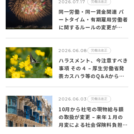
2026.07.17
労働法改正
同一労働・同一賃金関連 パ
ートタイム・有期雇用労働者
に関するルールの変更が
2026年10月１日から施行さ
れます。
2026.06.08
労働法改正
ハラスメント、今注意すべき
事項 その４ – 厚生労働省発
表カスハラ等のQ＆Aからの
抜粋
2026.06.03
労働法改正
10月から社宅の現物給与額
の取扱が変更 – 来年１月の
月変による社会保険料負担増
の可能性も?