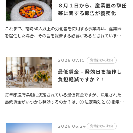
８月１日から、産業医の辞任
等に関する報告が義務化
これまで、常時50人以上の労働者を使用する事業場は、産業医
を選任した場合、その旨を報告する必要があるとされていまし
たが、この規定が改正され、令和８年８月１日以降、選任の場
合に加え、…
2026.07.10
労働行政の動向
最低賃金 – 発効日を操作し
負担軽減ですか？！
毎年都道府県別に決定されている最低賃金ですが、決定された
最低賃金がいつから発効するのか？は、① 法定発効と ② 指定日
発効の２種類が定められています。賃金法第14条第２項では、
「公…
2026.06.24
労働行政の動向