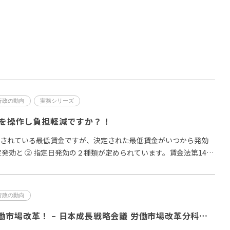
）
行政の動向
実務シリーズ
日を操作し負担軽減ですか？！
定されている最低賃金ですが、決定された最低賃金がいつから発効
定発効と ② 指定日発効の２種類が定められています。賃金法第14条
行政の動向
早くも腰砕けの労働市場改革！ – 日本成長戦略会議 労働市場改革分科会とりまとめが６月２日に公表