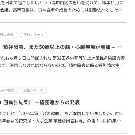
を日本で起こしたいという高市内閣の思いを受けて、昨年11月に
略会議。高市首相は、日本経済の成長のためには旧態依然とした日
が…
行政の動向
実務シリーズ
最近の労災請求は、精神障害、また50歳以上の脳・心臓疾患が増加 – 厚生労働省 過労死等防止対策推進協議会の議論から
ずれも６月５日に開催された 第32回過労死等防止対策推進協議会資
 まず、注目しなければならないのは、精神障害に係る労災請求件数
行政の動向
実務シリーズ
１回集計結果） – 経団連からの発表
Newsで２月に 「2026年賃上げの動向」 をご案内していましたが、経団
026年春季労使交渉・大手企業 業種別回答状況」の第１回目の集…