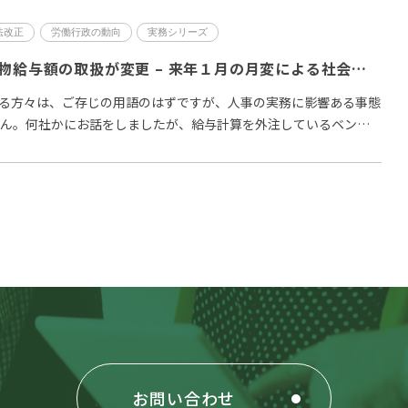
法改正
労働行政の動向
実務シリーズ
10月から社宅の現物給与額の取扱が変更 – 来年１月の月変による社会保険料負担増の可能性も?
携わる方々は、ご存じの用語のはずですが、人事の実務に影響ある事態
せん。何社かにお話をしましたが、給与計算を外注しているベンダ
…
お問い合わせ