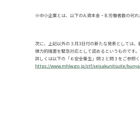
※中小企業とは、以下のA.資本金・B.労働者数の
次に、上記以外の３月3日付の新たな発表としては、
弾力的措置を緊急対応として認めるというものです。
詳しくは以下の「６安全衛生」問２と問３をご参照く
https://www.mhlw.go.jp/stf/seisakunitsuite/bun