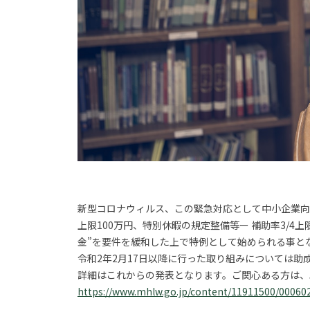
新型コロナウィルス、この緊急対応として中小企業向け
上限100万円、特別休暇の規定整備等ー 補助率3/4
金”を要件を緩和した上で特例として始められる事と
令和2年2月17日以降に行った取り組みについては助
詳細はこれからの発表となります。ご関心ある方は、
https://www.mhlw.go.jp/content/11911500/00060