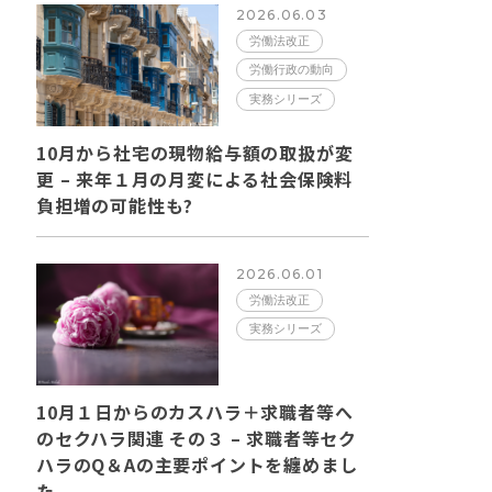
2026.06.03
労働法改正
労働行政の動向
実務シリーズ
10月から社宅の現物給与額の取扱が変
更 – 来年１月の月変による社会保険料
負担増の可能性も?
2026.06.01
労働法改正
実務シリーズ
10月１日からのカスハラ＋求職者等へ
のセクハラ関連 その３ – 求職者等セク
ハラのQ＆Aの主要ポイントを纏めまし
た