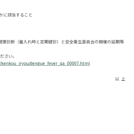
何れかに該当すること
健康診断（雇入れ時と定期健診）と安全衛生委員会の開催の延期等
ださい。
ya/kenkou_iryou/dengue_fever_qa_00007.html
以 上