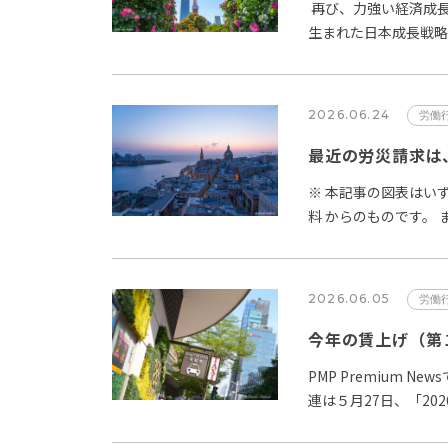
再び、力強い経済成長
生まれた日本成長戦
本の労働市場の改革
2026.06.24
労働
※ 本記事の図表はい
料 からのものです。
の増加です。…
2026.06.05
労働
今年の賃上げ（第
PMP Premium 
連は５月27日、「2