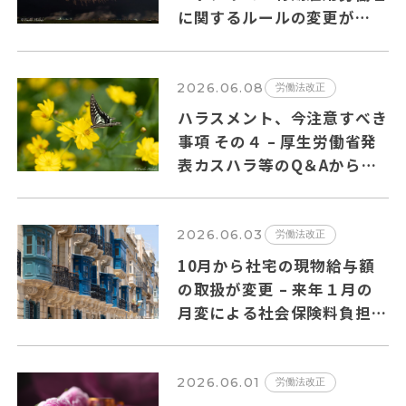
に関するルールの変更が
2026年10月１日から施行さ
れます。
2026.06.08
労働法改正
ハラスメント、今注意すべき
事項 その４ – 厚生労働省発
表カスハラ等のQ＆Aからの
抜粋
2026.06.03
労働法改正
10月から社宅の現物給与額
の取扱が変更 – 来年１月の
月変による社会保険料負担増
の可能性も?
2026.06.01
労働法改正