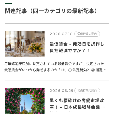
関連記事（同一カテゴリの最新記事）
2026.07.10
労働行政の動向
最低賃金 – 発効日を操作し
負担軽減ですか？！
毎年都道府県別に決定されている最低賃金ですが、決定された
最低賃金がいつから発効するのか？は、① 法定発効と ② 指定日
発効の２種類が定められています。賃金法第14条第２項では、
「公…
2026.06.29
労働行政の動向
早くも腰砕けの労働市場改
革！ – 日本成長戦略会議 労
働市場改革分科会とりまとめ