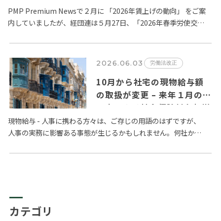
PMP Premium Newsで２月に 「2026年賃上げの動向」 をご案
内していましたが、経団連は５月27日、「2026年春季労使交
渉・大手企業 業種別回答状況」の第１回目の集…
2026.06.03
労働法改正
10月から社宅の現物給与額
の取扱が変更 – 来年１月の
月変による社会保険料負担増
の可能性も?
現物給与 - 人事に携わる方々は、ご存じの用語のはずですが、
人事の実務に影響ある事態が生じるかもしれません。何社かに
お話をしましたが、給与計算を外注しているベンダーからすで
に情報と…
カテゴリ