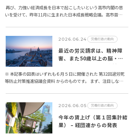
が６月２日に公表
再び、力強い経済成長を日本で起こしたいという高市内閣の思
いを受けて、昨年11月に生まれた日本成長戦略会議。高市首相
は、日本経済の成長のためには旧態依然とした日本の労働市場
の改革が…
2026.06.24
労働行政の動向
最近の労災請求は、精神障
害、また50歳以上の脳・心
臓疾患が増加 – 厚生労働省
過労死等防止対策推進協議会
※ 本記事の図表はいずれも６月５日に開催された 第32回過労死
等防止対策推進協議会資料 からのものです。 まず、注目しなけ
の議論から
ればならないのは、精神障害に係る労災請求件数の増加です。
…
2026.06.05
労働行政の動向
今年の賃上げ（第１回集計結
果） – 経団連からの発表