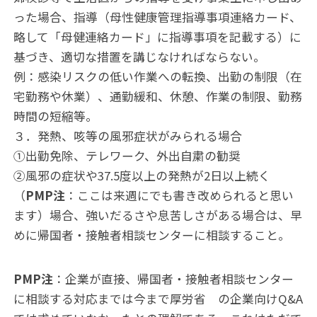
った場合、指導（母性健康管理指導事項連絡カード、
略して「母健連絡カード」に指導事項を記載する）に
基づき、適切な措置を講じなければならない。
例：感染リスクの低い作業への転換、出勤の制限（在
宅勤務や休業）、通勤緩和、休憩、作業の制限、勤務
時間の短縮等。
３．発熱、咳等の風邪症状がみられる場合
①出勤免除、テレワーク、外出自粛の勧奨
②風邪の症状や37.5度以上の発熱が2日以上続く
（
PMP注
：ここは来週にでも書き改められると思い
ます）場合、強いだるさや息苦しさがある場合は、早
めに帰国者・接触者相談センターに相談すること。
PMP注
：企業が直接、帰国者・接触者相談センター
に相談する対応までは今まで厚労省 の企業向けQ&A